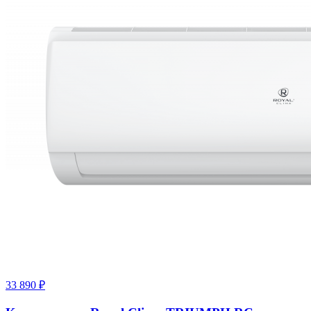
33 890
₽